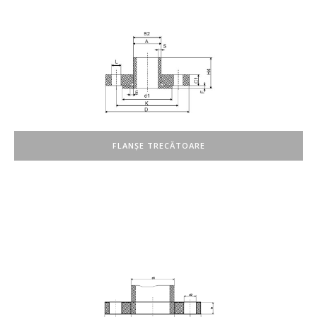
FLANȘE TRECĂTOARE