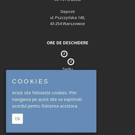
Depozit
ul. Pszczyńska 140,
43-254 Warszowice
ORE DE DESCHIDERE
Sediu
mon. - fri. : 08:00 - 16:30
COOKIES
Depozit
Acest site foloseste cookies. Prin
mon. - fri. : 07:00 - 14:30
navigarea pe acest site va exprimati
acordul pentru folosirea acestora.
CONTACT
Ok
tel.: +48 (12) 260 10 65