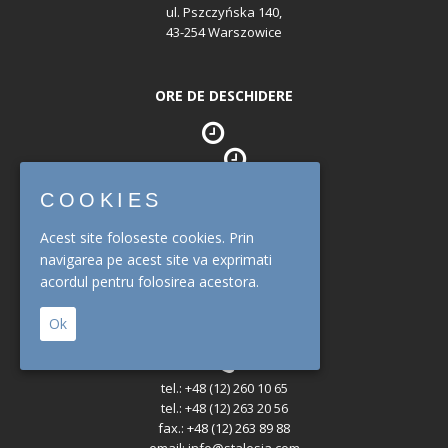
ul. Pszczyńska 140,
43-254 Warszowice
ORE DE DESCHIDERE
Sediu
COOKIES
mon. - fri. : 08:00 - 16:30
Acest site foloseste cookies. Prin
Depozit
navigarea pe acest site va exprimati
mon. - fri. : 07:00 - 14:30
acordul pentru folosirea acestora.
Ok
CONTACT
tel.: +48 (12) 260 10 65
tel.: +48 (12) 263 20 56
fax.: +48 (12) 263 89 88