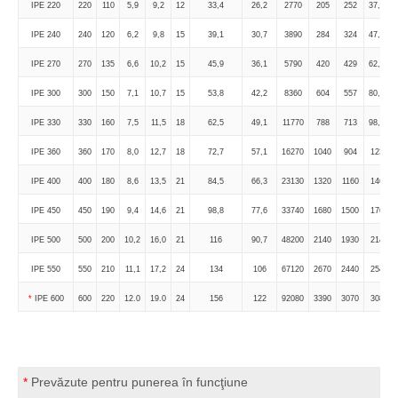
IPE 220
220
110
5,9
9,2
12
33,4
26,2
2770
205
252
37,3
IPE 240
240
120
6,2
9,8
15
39,1
30,7
3890
284
324
47,3
IPE 270
270
135
6,6
10,2
15
45,9
36,1
5790
420
429
62,2
IPE 300
300
150
7,1
10,7
15
53,8
42,2
8360
604
557
80,5
IPE 330
330
160
7,5
11,5
18
62,5
49,1
11770
788
713
98,5
IPE 360
360
170
8,0
12,7
18
72,7
57,1
16270
1040
904
123
IPE 400
400
180
8,6
13,5
21
84,5
66,3
23130
1320
1160
146
IPE 450
450
190
9,4
14,6
21
98,8
77,6
33740
1680
1500
176
IPE 500
500
200
10,2
16,0
21
116
90,7
48200
2140
1930
214
IPE 550
550
210
11,1
17,2
24
134
106
67120
2670
2440
254
*
IPE 600
600
220
12.0
19.0
24
156
122
92080
3390
3070
308
*
Prevăzute pentru punerea în funcţiune