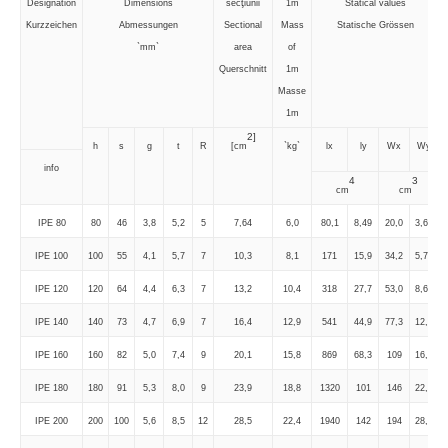
Designation
Dimensions
secţiunii
1m
Statical values
Kurzzeichen
Abmessungen
Sectional
Mass
Statische Grössen
`mm`
area
of
Querschnitt
1m
Masse
1m
2]
h
s
g
t
R
[cm
`kg`
lx
ly
Wx
Wy
info
4
3
cm
cm
IPE 80
80
46
3,8
5,2
5
7,64
6,0
80,1
8,49
20,0
3,69
IPE 100
100
55
4,1
5,7
7
10,3
8,1
171
15,9
34,2
5,79
IPE 120
120
64
4,4
6,3
7
13,2
10,4
318
27,7
53,0
8,65
IPE 140
140
73
4,7
6,9
7
16,4
12,9
541
44,9
77,3
12,3
IPE 160
160
82
5,0
7,4
9
20,1
15,8
869
68,3
109
16,7
IPE 180
180
91
5,3
8,0
9
23,9
18,8
1320
101
146
22,2
IPE 200
200
100
5,6
8,5
12
28,5
22,4
1940
142
194
28,5